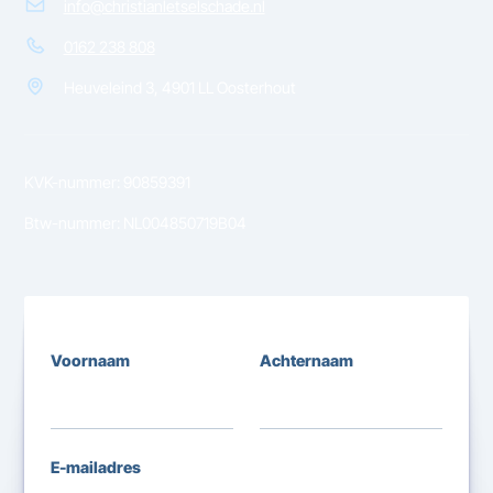
info@christianletselschade.nl
0162 238 808
Heuveleind 3, 4901 LL Oosterhout
KVK-nummer: 90859391
Btw-nummer: NL004850719B04
Voornaam
Achternaam
E-mailadres